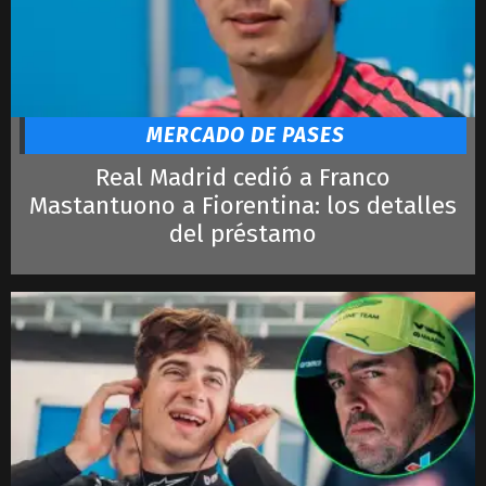
Alcaraz
Djokovic
Ronaldo
Lautaro
LeBron James
MERCADO DE PASES
Real Madrid cedió a Franco
Mastantuono a Fiorentina: los detalles
del préstamo