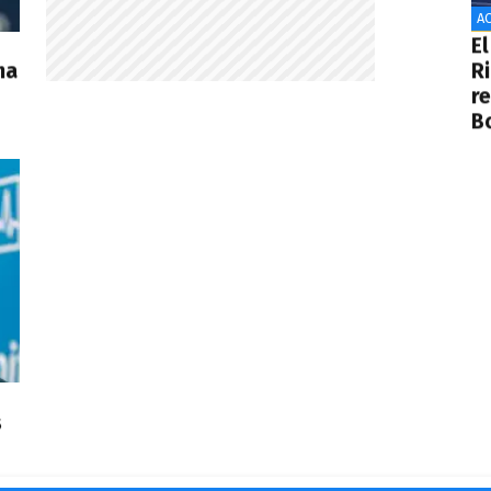
AC
El
ma
R
r
B
s