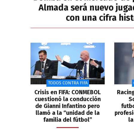
Almada será nuevo juga
con una cifra his
TODOS CONTRA FIFA
Crisis en FIFA: CONMEBOL
Racin
cuestionó la conducción
S
de Gianni Infantino pero
futb
llamó a la “unidad de la
profesi
familia del fútbol”
la