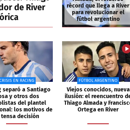
dor de River
récord que llega a River
para revolucionar el
tórica
fútbol argentino
CRISIS EN RACING
FÚTBOL ARGENTINO
g separó a Santiago
Viejos conocidos, nueva
osa y otros dos
ilusión: el reencuentro d
olistas del plantel
Thiago Almada y Francisc
onal: los motivos de
Ortega en River
 tensa decisión