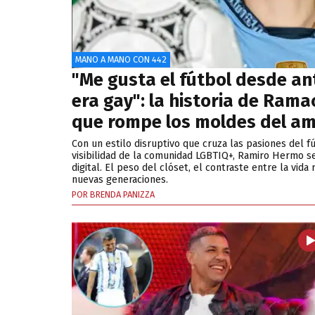
MANO A MANO CON 442
"Me gusta el fútbol desde an
era gay": la historia de Ramac
que rompe los moldes del am
Con un estilo disruptivo que cruza las pasiones del fú
visibilidad de la comunidad LGBTIQ+, Ramiro Hermo s
digital. El peso del clóset, el contraste entre la vida r
nuevas generaciones.
POR BRENDA PANIZZA