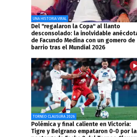
UNA HISTORIA VIRAL
Del "regalaron la Copa" al llanto
desconsolado: la inolvidable anécdot
de Facundo Medina con un gomero de
barrio tras el Mundial 2026
TORNEO CLAUSURA 2026
Polémica y final caliente en Victoria:
Tigre y Belgrano empataron 0-0 por la