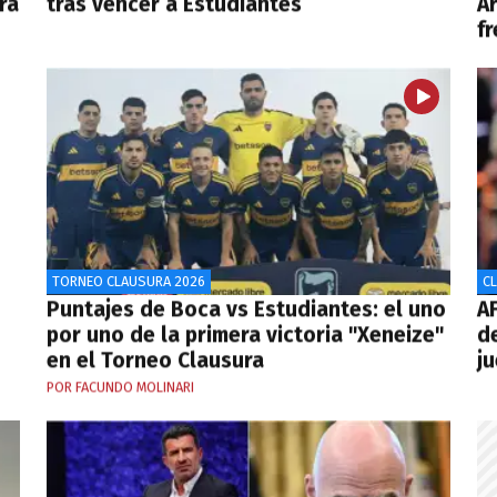
ra
tras vencer a Estudiantes
A
f
TORNEO CLAUSURA 2026
C
Puntajes de Boca vs Estudiantes: el uno
AF
por uno de la primera victoria "Xeneize"
d
en el Torneo Clausura
j
POR FACUNDO MOLINARI