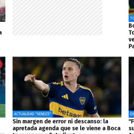
T
Bo
a
T
v
Pa
ACTUALIDAD "XENEIZE"
D
Sin margen de error ni descanso: la
"F
apretada agenda que se le viene a Boca
su