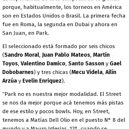
porque, habitualmente, los torneos en América
son en Estados Unidos o Brasil. La primera fecha
fue en Roma, la segunda en Dubai y ahora en
San Juan, en Park.
El seleccionado está formado por seis chicos
(
Sandro Moral
,
Juan Pablo Mateos
,
Martín
Toyos
,
Valentino
Damico
,
Santo Sasson
y
Gael
Dobobarnes
) y tres chicas (
Mecu Videla
,
Ailín
Arzúa
y
Evelin
Enriquez
).
“Park no es nuestra mejor modalidad. El Street
se nos da mejor porque acá tenemos más pistas
de ese estilo y pocos bowls. Hoy, en Street,
tenemos a Matías Dell Olio en el puesto N° 8 del
mundo y a Mauro Iglesias, 12°, cuando se