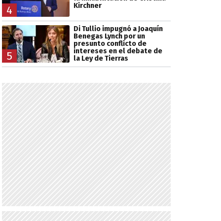
Kirchner
4
Di Tullio impugnó a Joaquín
Benegas Lynch por un
presunto conflicto de
intereses en el debate de
5
la Ley de Tierras