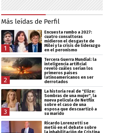
Más leídas de Perfil
Encuesta rumbo a 2027:
cuatro consultoras
midieron el desgaste de
Milei y la crisis de liderazgo
1
en el peronismo
Tercera Guerra Mundial: la
inteligencia artificial
reveló cuáles serían los
primeros países
latinoamericanos en ser
2
derrotados
La historia real de "Elize:
Sombras de una mujer", la
nueva película de Netflix
sobre el caso de una
esposa que descuartizó a
3
su marido
Ricardo Lorenzetti se
metió en el debate sobre
la inhabilitación de Cristina