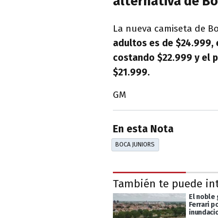
alternativa de B
La nueva camiseta de Bo
adultos es de $24.999, 
costando $22.999 y el p
$21.999.
GM
En esta Nota
BOCA JUNIORS
También te puede in
El noble
Ferrari p
inundacio