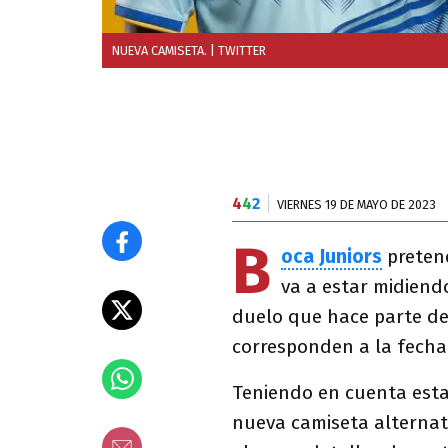
NUEVA CAMISETA.
| TWITTER
4
4
2
VIERNES 19 DE MAYO DE 2023
B
oca Juniors
pretend
va a estar midiend
duelo que hace parte de
corresponden a la fecha 
Teniendo en cuenta esta 
nueva camiseta alternati