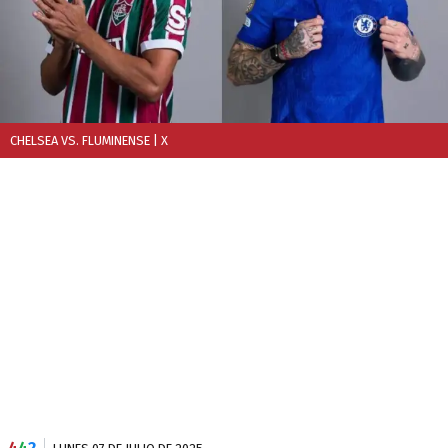
CHELSEA VS. FLUMINENSE
| X
4
4
2