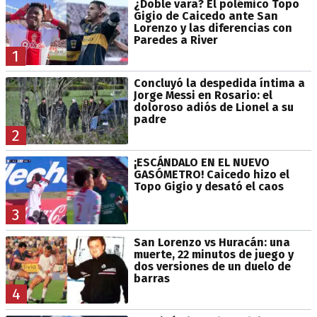
¿Doble vara? El polémico Topo
Gigio de Caicedo ante San
Lorenzo y las diferencias con
Paredes a River
1
Concluyó la despedida íntima a
Jorge Messi en Rosario: el
doloroso adiós de Lionel a su
padre
2
¡ESCÁNDALO EN EL NUEVO
GASÓMETRO! Caicedo hizo el
Topo Gigio y desató el caos
3
San Lorenzo vs Huracán: una
muerte, 22 minutos de juego y
dos versiones de un duelo de
barras
4