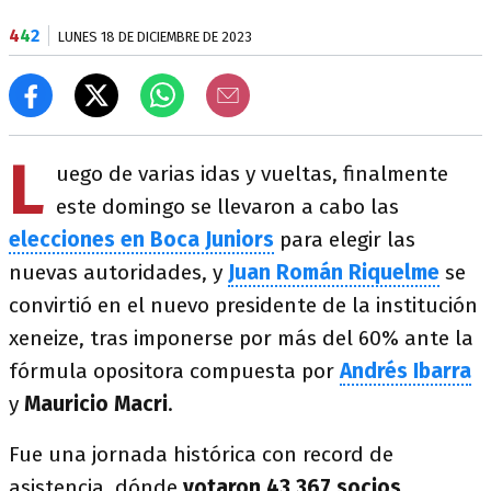
4
4
2
LUNES 18 DE DICIEMBRE DE 2023
L
uego de varias idas y vueltas, finalmente
este domingo se llevaron a cabo las
elecciones en Boca Juniors
para elegir las
nuevas autoridades, y
Juan Román Riquelme
se
convirtió en el nuevo presidente de la institución
xeneize, tras imponerse por más del 60% ante la
fórmula opositora compuesta por
Andrés Ibarra
y
Mauricio Macri
.
Fue una jornada histórica con record de
asistencia, dónde
votaron 43.367 socios
,