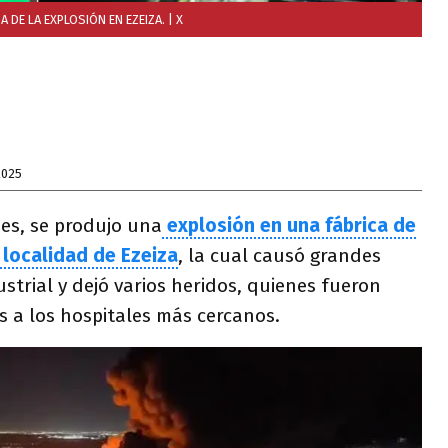
 DE LA EXPLOSIÓN EN EZEIZA.
| X
2025
nes, se produjo una
explosión en una fábrica de
 localidad de Ezeiza
, la cual causó grandes
ustrial y dejó varios heridos, quienes fueron
 a los hospitales más cercanos.