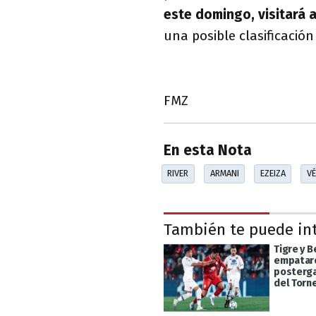
este domingo, visitará 
una posible clasificación
FMZ
En esta Nota
RIVER
ARMANI
EZEIZA
VÉ
También te puede in
Tigre y 
empataro
posterga
del Torn