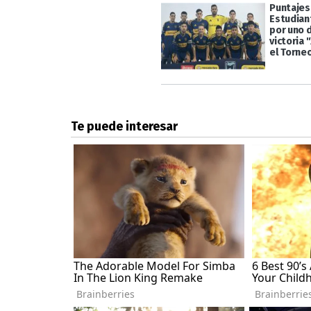
Puntajes
Estudian
por uno d
victoria 
el Torne