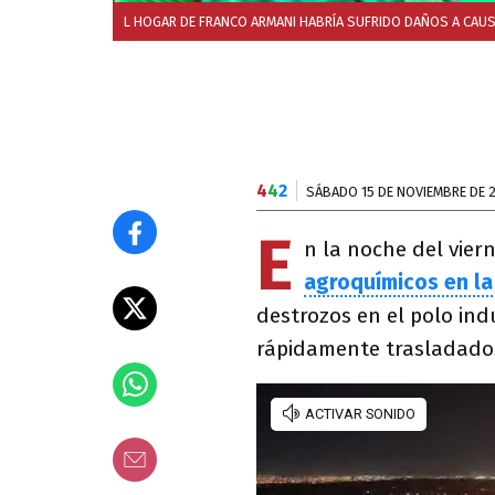
L HOGAR DE FRANCO ARMANI HABRÍA SUFRIDO DAÑOS A CAUSA
4
4
2
SÁBADO 15 DE NOVIEMBRE DE 
E
n la noche del vier
agroquímicos en la
destrozos en el polo ind
rápidamente trasladados