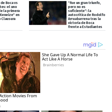
 de Boca vs
"Fue un gran triunfo,
tes: el uno
pero no es
e la primera
suficiente": la
"Xeneize" en
autocrítica de Rodolfo
o Clausura
Arruabarrena tras la
victoria de Boca
frente a Estudiantes