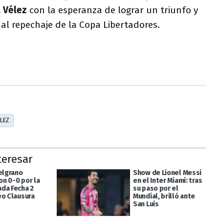
a Vélez
con la esperanza de lograr un triunfo y
 al repechaje de la Copa Libertadores.
LEZ
teresar
Belgrano
Show de Lionel Messi
n 0-0 por la
en el Inter Miami: tras
da Fecha 2
su paso por el
eo Clausura
Mundial, brilló ante
San Luis