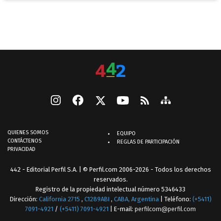
QUIENES SOMOS
EQUIPO
CONTÁCTENOS
REGLAS DE PARTICIPACIÓN
PRIVACIDAD
442 - Editorial Perfil S.A.
| © Perfil.com 2006-2026 - Todos los derechos
reservados.
Registro de la propiedad intelectual número 5346433
Dirección:
California 2715
,
C1289ABI
,
CABA, Argentina
| Teléfono:
(+5411)
7091-4921
/
(+5411) 7091-4921
| E-mail:
perfilcom@perfil.com