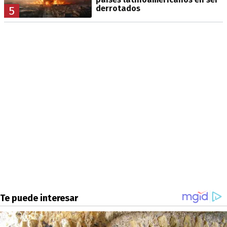
derrotados
5