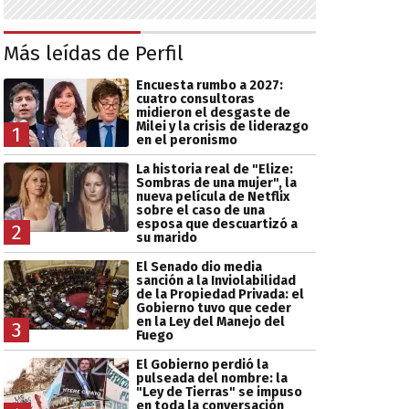
Más leídas de Perfil
Encuesta rumbo a 2027:
cuatro consultoras
midieron el desgaste de
Milei y la crisis de liderazgo
1
en el peronismo
La historia real de "Elize:
Sombras de una mujer", la
nueva película de Netflix
sobre el caso de una
esposa que descuartizó a
2
su marido
El Senado dio media
sanción a la Inviolabilidad
de la Propiedad Privada: el
Gobierno tuvo que ceder
en la Ley del Manejo del
3
Fuego
El Gobierno perdió la
pulseada del nombre: la
"Ley de Tierras" se impuso
en toda la conversación