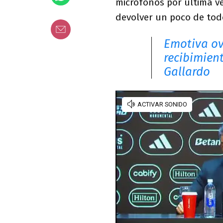
micrófonos por última ve
devolver un poco de todo
Emotiva ova
recibimien
Gallardo