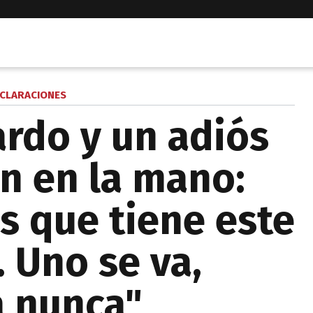
CLARACIONES
ardo y un adiós
ón en la mano:
s que tiene este
 Uno se va,
a nunca"