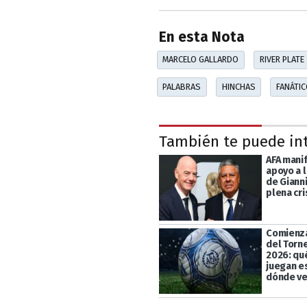
En esta Nota
MARCELO GALLARDO
RIVER PLATE
PALABRAS
HINCHAS
FANÁTI
También te puede in
AFA mani
apoyo a l
de Gianni
plena cri
Comienza
del Torn
2026: qu
juegan e
dónde ve