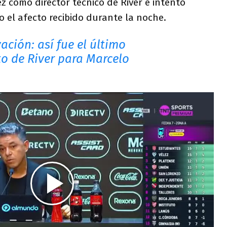
z como director técnico de River e intentó
 el afecto recibido durante la noche.
ción: así fue el último
to de River para Marcelo