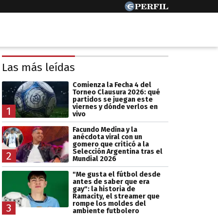
Las más leídas
Comienza la Fecha 4 del
Torneo Clausura 2026: qué
partidos se juegan este
viernes y dónde verlos en
1
vivo
Facundo Medina y la
anécdota viral con un
gomero que criticó a la
Selección Argentina tras el
2
Mundial 2026
"Me gusta el fútbol desde
antes de saber que era
gay": la historia de
Ramacity, el streamer que
rompe los moldes del
3
ambiente futbolero