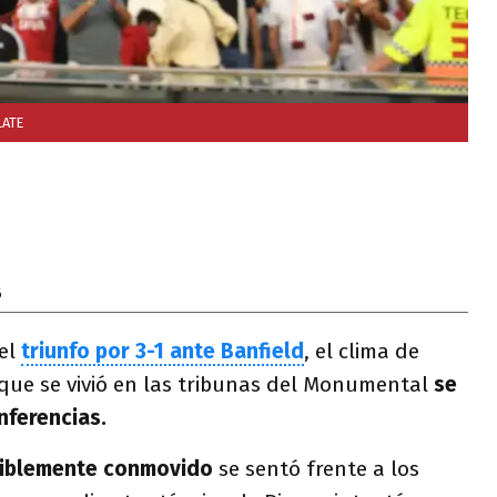
LATE
6
 el
triunfo por 3-1 ante Banfield
, el clima de
 que se vivió en las tribunas del Monumental
se
nferencias.
iblemente conmovido
se sentó frente a los