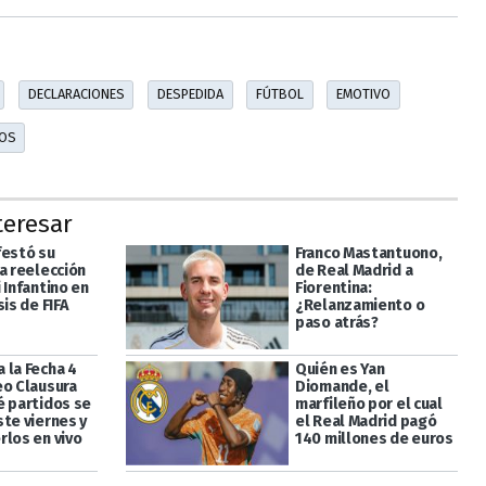
DECLARACIONES
DESPEDIDA
FÚTBOL
EMOTIVO
COS
teresar
festó su
Franco Mastantuono,
a reelección
de Real Madrid a
 Infantino en
Fiorentina:
sis de FIFA
¿Relanzamiento o
paso atrás?
 la Fecha 4
Quién es Yan
eo Clausura
Diomande, el
é partidos se
marfileño por el cual
ste viernes y
el Real Madrid pagó
rlos en vivo
140 millones de euros