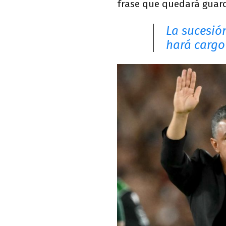
frase que quedará guarda
La sucesió
hará cargo 