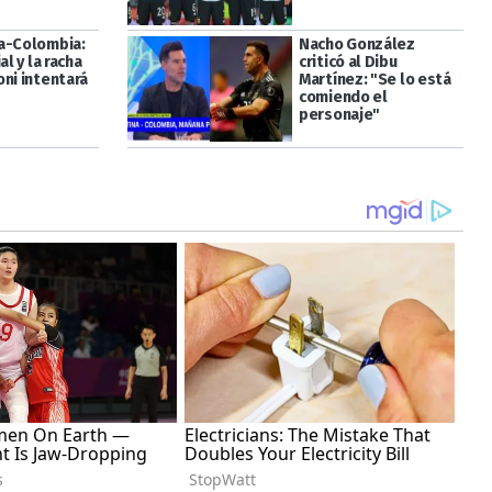
a-Colombia:
Nacho González
al y la racha
criticó al Dibu
oni intentará
Martínez: "Se lo está
comiendo el
personaje"