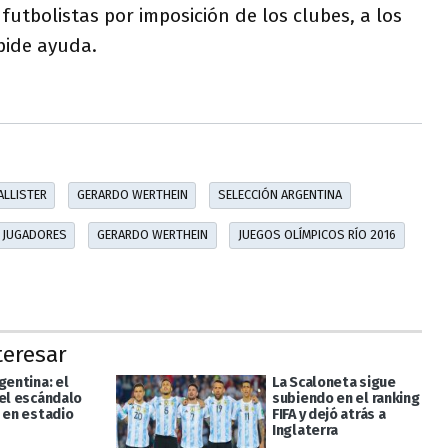
 futbolistas por imposición de los clubes, a los
pide ayuda.
ALLISTER
GERARDO WERTHEIN
SELECCIÓN ARGENTINA
JUGADORES
GERARDO WERTHEIN
JUEGOS OLÍMPICOS RÍO 2016
teresar
gentina: el
La Scaloneta sigue
del escándalo
subiendo en el ranking
á en estadio
FIFA y dejó atrás a
Inglaterra