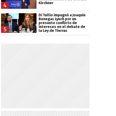
Kirchner
4
Di Tullio impugnó a Joaquín
Benegas Lynch por un
presunto conflicto de
intereses en el debate de
5
la Ley de Tierras