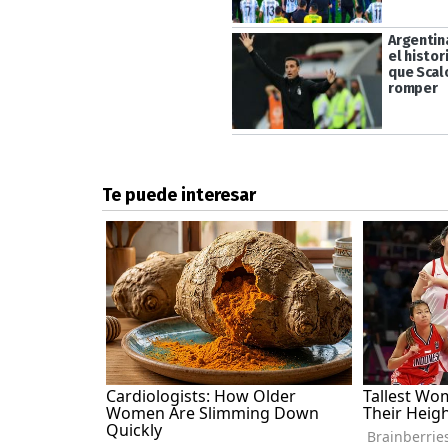
Argentin
el histori
que Scal
romper