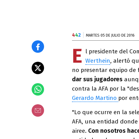
4
4
2
MARTES 05 DE JULIO DE 2016
E
l presidente del Co
Werthein
, alertó q
no presentar equipo de 
dar sus jugadores
aunqu
contra la AFA por la "de
Gerardo Martino
por ent
"Lo que ocurre en la sel
AFA, una entidad donde 
airee.
Con nosotros hace