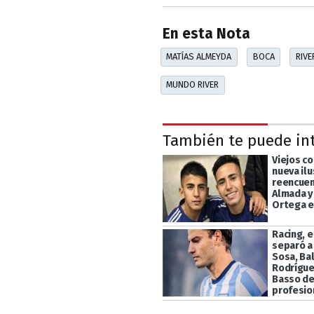
En esta Nota
MATÍAS ALMEYDA
BOCA
RIVE
MUNDO RIVER
También te puede in
Viejos c
nueva ilu
reencuen
Almada y
Ortega e
Racing, e
separó a
Sosa, Ba
Rodrígue
Basso de
profesio