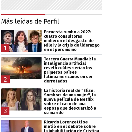
Más leídas de Perfil
Encuesta rumbo a 2027:
cuatro consultoras
midieron el desgaste de
Milei y la crisis de liderazgo
1
en el peronismo
Tercera Guerra Mundial: la
inteligencia artificial
reveló cuáles serían los
primeros países
latinoamericanos en ser
2
derrotados
La historia real de "Elize:
Sombras de una mujer", la
nueva película de Netflix
sobre el caso de una
esposa que descuartizó a
3
su marido
Ricardo Lorenzetti se
metió en el debate sobre
la inhabilitación de Cristina