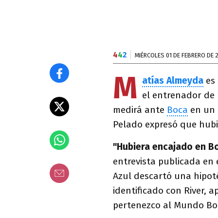
4
4
2
MIÉRCOLES 01 DE FEBRERO DE 
M
atías Almeyda
es 
el entrenador de
medirá ante
Boca
en un 
Pelado expresó que hubie
"Hubiera encajado en Bo
entrevista publicada en e
Azul descartó una hipotét
identificado con River, 
pertenezco al Mundo Boc