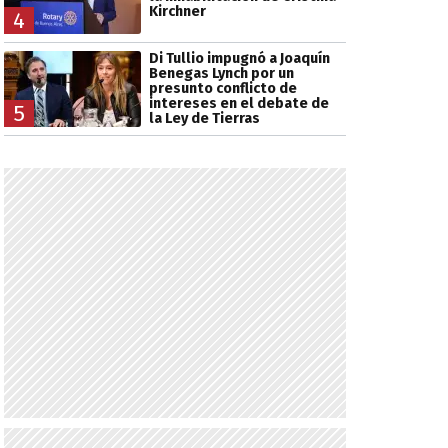
Kirchner
4
Di Tullio impugnó a Joaquín
Benegas Lynch por un
presunto conflicto de
intereses en el debate de
5
la Ley de Tierras