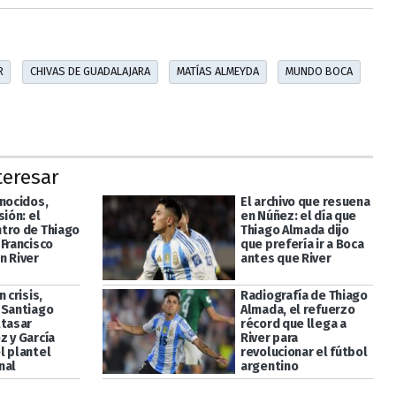
R
CHIVAS DE GUADALAJARA
MATÍAS ALMEYDA
MUNDO BOCA
teresar
onocidos,
El archivo que resuena
sión: el
en Núñez: el día que
tro de Thiago
Thiago Almada dijo
 Francisco
que prefería ir a Boca
n River
antes que River
n crisis,
Radiografía de Thiago
 Santiago
Almada, el refuerzo
ltasar
récord que llega a
z y García
River para
l plantel
revolucionar el fútbol
nal
argentino