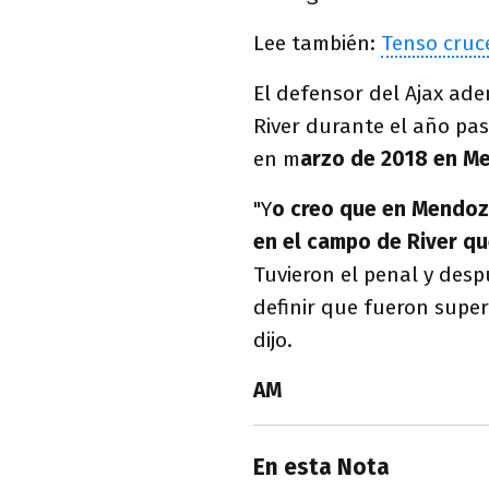
Lee también:
Tenso cruce
El defensor del Ajax ade
River durante el año pa
en m
arzo de 2018 en M
"Y
o creo que en Mendoz
en el campo de River qu
Tuvieron el penal y desp
definir que fueron superi
dijo.
AM
En esta Nota