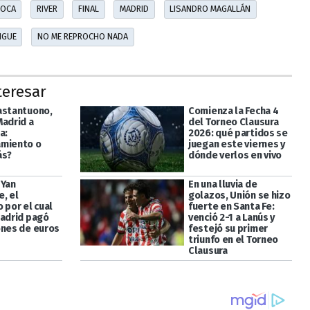
OCA
RIVER
FINAL
MADRID
LISANDRO MAGALLÁN
SIGUE
NO ME REPROCHO NADA
teresar
astantuono,
Comienza la Fecha 4
Madrid a
del Torneo Clausura
a:
2026: qué partidos se
miento o
juegan este viernes y
ás?
dónde verlos en vivo
 Yan
En una lluvia de
, el
golazos, Unión se hizo
 por el cual
fuerte en Santa Fe:
Madrid pagó
venció 2-1 a Lanús y
ones de euros
festejó su primer
triunfo en el Torneo
Clausura