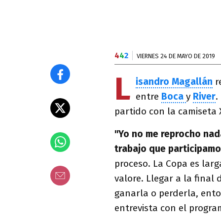
4
4
2
VIERNES 24 DE MAYO DE 2019
L
isandro Magallán
r
entre
Boca
y
River
.
partido con la camiseta 
"Yo no me reprocho nada 
trabajo que participam
proceso. La Copa es larga
valore. Llegar a la final
ganarla o perderla, ent
entrevista con el progra