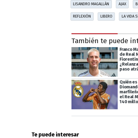
LISANDRO MAGALLÁN
AJAX
B
REFLEXIÓN
LIBERO
LA VIDA 
También te puede in
Franco M
de Real 
Fiorentin
¿Relanza
paso atr
Quién es
Diomande
marfileño
el Real 
140 mill