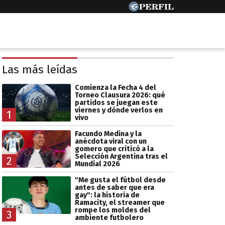
Las más leídas
Comienza la Fecha 4 del
Torneo Clausura 2026: qué
partidos se juegan este
viernes y dónde verlos en
1
vivo
Facundo Medina y la
anécdota viral con un
gomero que criticó a la
Selección Argentina tras el
2
Mundial 2026
"Me gusta el fútbol desde
antes de saber que era
gay": la historia de
Ramacity, el streamer que
rompe los moldes del
3
ambiente futbolero