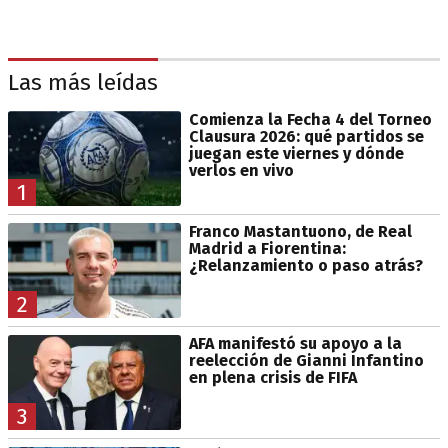
Las más leídas
Comienza la Fecha 4 del Torneo
Clausura 2026: qué partidos se
juegan este viernes y dónde
verlos en vivo
1
Franco Mastantuono, de Real
Madrid a Fiorentina:
¿Relanzamiento o paso atrás?
2
AFA manifestó su apoyo a la
reelección de Gianni Infantino
en plena crisis de FIFA
3