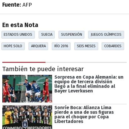
Fuente:
AFP
En esta Nota
ESTADOS UNIDOS
SUECIA
SUSPENSIÓN
JUEGOS OLÍMPICOS
HOPE SOLO
ARQUERA
RÍO 2016
SEIS MESES
COBARDES
También te puede interesar
Sorpresa en Copa Alemania: un
equipo de tercera división
llegó a la final eliminado al
Bayer Leverkusen
Sonríe Boca: Alianza Lima
pierde a una de sus figuras
para el choque por Copa
Libertadores