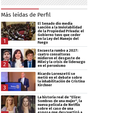
Más leídas de Perfil
El Senado dio media
sanción a la Inviolabilidad
de la Propiedad Privada: el
Gobierno tuvo que ceder
en la Ley del Manejo del
1
Fuego
Encuesta rumbo a 2027:
cuatro consultoras
midieron el desgaste de
Milei y la crisis de liderazgo
2
en el peronismo
Ricardo Lorenzetti se
metió en el debate sobre
la inhabilitación de Cristina
Kirchner
3
La historia real de "Elize:
Sombras de una mujer", la
nueva película de Netflix
sobre el caso de una
esposa que descuartizó a