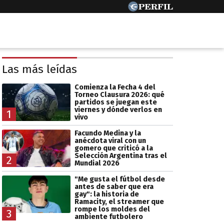
Las más leídas
Comienza la Fecha 4 del
Torneo Clausura 2026: qué
partidos se juegan este
viernes y dónde verlos en
1
vivo
Facundo Medina y la
anécdota viral con un
gomero que criticó a la
Selección Argentina tras el
2
Mundial 2026
"Me gusta el fútbol desde
antes de saber que era
gay": la historia de
Ramacity, el streamer que
rompe los moldes del
3
ambiente futbolero