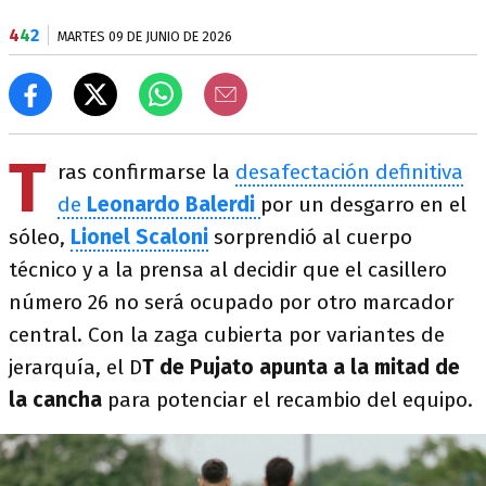
4
4
2
MARTES 09 DE JUNIO DE 2026
T
ras confirmarse la
desafectación definitiva
de
Leonardo Balerdi
por un desgarro en el
sóleo,
Lionel Scaloni
sorprendió al cuerpo
técnico y a la prensa al decidir que el casillero
número 26 no será ocupado por otro marcador
central. Con la zaga cubierta por variantes de
jerarquía, el D
T de Pujato apunta a la mitad de
la cancha
para potenciar el recambio del equipo.