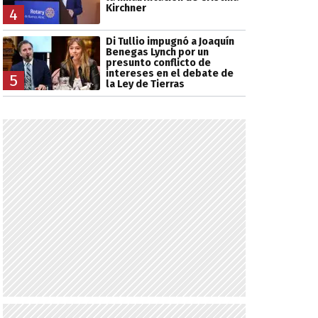
Kirchner
4
Di Tullio impugnó a Joaquín
Benegas Lynch por un
presunto conflicto de
intereses en el debate de
5
la Ley de Tierras