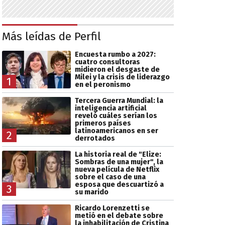
Más leídas de Perfil
Encuesta rumbo a 2027:
cuatro consultoras
midieron el desgaste de
Milei y la crisis de liderazgo
1
en el peronismo
Tercera Guerra Mundial: la
inteligencia artificial
reveló cuáles serían los
primeros países
latinoamericanos en ser
2
derrotados
La historia real de "Elize:
Sombras de una mujer", la
nueva película de Netflix
sobre el caso de una
esposa que descuartizó a
3
su marido
Ricardo Lorenzetti se
metió en el debate sobre
la inhabilitación de Cristina