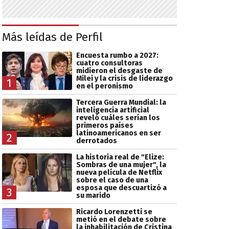
Más leídas de Perfil
Encuesta rumbo a 2027:
cuatro consultoras
midieron el desgaste de
Milei y la crisis de liderazgo
1
en el peronismo
Tercera Guerra Mundial: la
inteligencia artificial
reveló cuáles serían los
primeros países
latinoamericanos en ser
2
derrotados
La historia real de "Elize:
Sombras de una mujer", la
nueva película de Netflix
sobre el caso de una
esposa que descuartizó a
3
su marido
Ricardo Lorenzetti se
metió en el debate sobre
la inhabilitación de Cristina