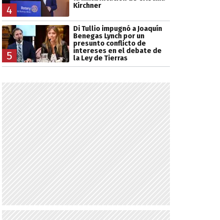
Kirchner
4
Di Tullio impugnó a Joaquín
Benegas Lynch por un
presunto conflicto de
intereses en el debate de
5
la Ley de Tierras