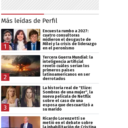
Más leídas de Perfil
Encuesta rumbo a 2027:
cuatro consultoras
midieron el desgaste de
Milei y la crisis de liderazgo
1
en el peronismo
Tercera Guerra Mundial: la
inteligencia artificial
reveló cuáles serían los
primeros países
latinoamericanos en ser
2
derrotados
La historia real de "Elize:
Sombras de una mujer", la
nueva película de Netflix
sobre el caso de una
esposa que descuartizó a
3
su marido
Ricardo Lorenzetti se
metió en el debate sobre
la inhabilitación de Cristina