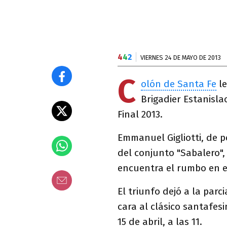
4
4
2
VIERNES 24 DE MAYO DE 2013
C
olón de Santa Fe
le
Brigadier Estanisl
Final 2013.
Emmanuel Gigliotti, de 
del conjunto "Sabalero",
encuentra el rumbo en e
El triunfo dejó a la par
cara al clásico santafes
15 de abril, a las 11.