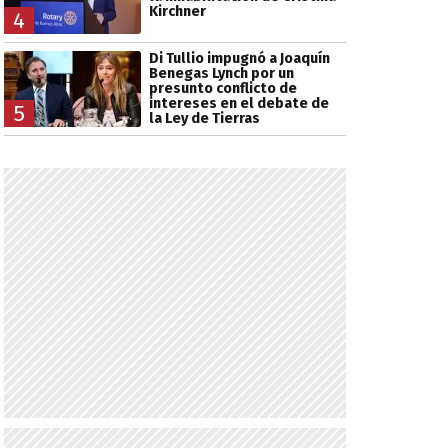
Kirchner
4
Di Tullio impugnó a Joaquín
Benegas Lynch por un
presunto conflicto de
intereses en el debate de
5
la Ley de Tierras