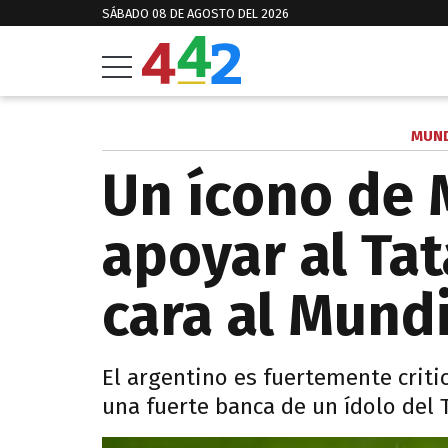
SÁBADO 08 DE AGOSTO DEL 2026
MUND
Un ícono de 
apoyar al Ta
cara al Mund
El argentino es fuertemente criti
una fuerte banca de un ídolo del T