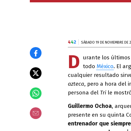
4
4
2
SÁBADO 19 DE NOVIEMBRE DE 
D
urante los último
todo
México
. El a
cualquier resultado sirv
azteca
, pero a hora del i
persona del
Tri
le mostr
Guillermo Ochoa
, arque
presente en su quinta C
entrenador que siempre 