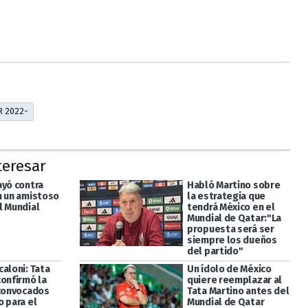
R 2022-
teresar
ayó contra
Habló Martino sobre
n un amistoso
la estrategia que
l Mundial
tendrá México en el
Mundial de Qatar:"La
propuesta será ser
siempre los dueños
del partido"
aloni: Tata
Un ídolo de México
confirmó la
quiere reemplazar al
 convocados
Tata Martino antes del
o para el
Mundial de Qatar