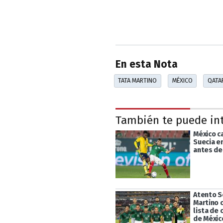
En esta Nota
TATA MARTINO
MÉXICO
QATA
También te puede in
México c
Suecia e
antes de
Atento Sc
Martino 
lista de
de Méxic