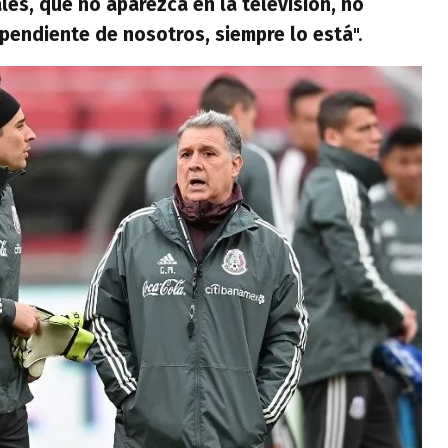
les, que no aparezca en la televisión, no
l pendiente de nosotros, siempre lo está
".