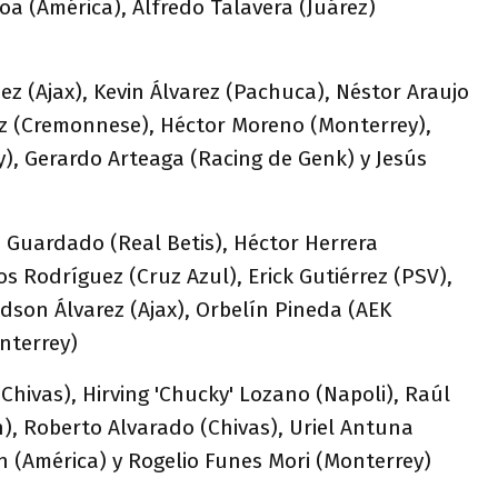
a (América), Alfredo Talavera (Juárez)
ez (Ajax), Kevin Álvarez (Pachuca), Néstor Araujo
z (Cremonnese), Héctor Moreno (Monterrey),
), Gerardo Arteaga (Racing de Genk) y Jesús
 Guardado (Real Betis), Héctor Herrera
 Rodríguez (Cruz Azul), Erick Gutiérrez (PSV),
dson Álvarez (Ajax), Orbelín Pineda (AEK
nterrey)
(Chivas), Hirving 'Chucky' Lozano (Napoli), Raúl
, Roberto Alvarado (Chivas), Uriel Antuna
n (América) y Rogelio Funes Mori (Monterrey)