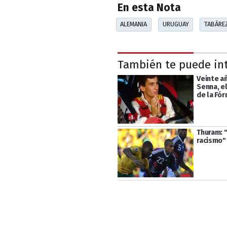
En esta Nota
ALEMANIA
URUGUAY
TABÁRE
También te puede in
Veinte añ
Senna, e
de la Fór
Thuram: 
racismo"