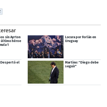
Z
teresar
os sin Ayrton
Locura por Forlán en
l último héroe
Uruguay
mula 1
"Despertó el
Martino: "Diego debe
seguir"