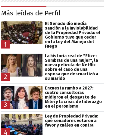
Más leídas de Perfil
El Senado dio media
sanción a la Inviolabilidad
de la Propiedad Privada: el
Gobierno tuvo que ceder
en la Ley del Manejo del
1
Fuego
La historia real de "Elize:
Sombras de una mujer", la
nueva película de Netflix
sobre el caso de una
esposa que descuartizó a
2
su marido
Encuesta rumbo a 2027:
cuatro consultoras
midieron el desgaste de
Milei y la crisis de liderazgo
3
en el peronismo
Ley de Propiedad Privada:
qué senadores votaron a
favor y cuáles en contra
4