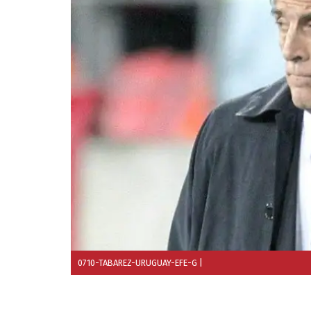
0710-TABAREZ-URUGUAY-EFE-G
|