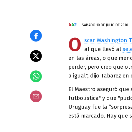
4
4
2
SÁBADO 10 DE JULIO DE 2010
O
scar Washington 
al que llevó al
sel
en las áreas, o que meno
perder, pero creo que o
a igual", dijo Tabarez e
El Maestro aseguró que 
futbolística" y que "pu
Uruguay fue la “sorpresa
está marcado. Hay que s