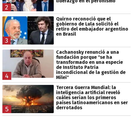
liderazgo en el peronismo
2
Quirno reconoció que el
gobierno de Lula solicitó el
retiro del embajador argentino
en Brasil
3
Cachanosky renunció a una
fundación porque "se ha
transformado en una especie
de Instituto Patria
incondicional de la gestión de
4
Milei"
Tercera Guerra Mundial: la
inteligencia artificial reveló
cuáles serían los primeros
países latinoamericanos en ser
derrotados
5