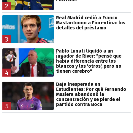
2
Real Madrid cedió a Franco
Mastantuono a Fiorentina: los
detalles del préstamo
3
Pablo Lunati liquidó a un
jugador de River: "pensé que
había diferencia entre los
blancos y los 'otros', pero no
tienen cerebro"
4
Baja inesperada en
Estudiantes: Por qué Fernando
Muslera abandonó la
concentración y se pierde el
partido contra Boca
5