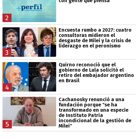
con gente que piensa
2
Encuesta rumbo a 2027: cuatro
consultoras midieron el
desgaste de Milei y la crisis de
liderazgo en el peronismo
3
Quirno reconoció que el
gobierno de Lula solicitó el
retiro del embajador argentino
en Brasil
4
Cachanosky renunció a una
fundación porque "se ha
transformado en una especie
de Instituto Patria
incondicional de la gestión de
5
Milei"