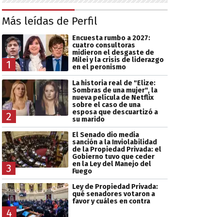
Más leídas de Perfil
Encuesta rumbo a 2027:
cuatro consultoras
midieron el desgaste de
Milei y la crisis de liderazgo
1
en el peronismo
La historia real de "Elize:
Sombras de una mujer", la
nueva película de Netflix
sobre el caso de una
esposa que descuartizó a
2
su marido
El Senado dio media
sanción a la Inviolabilidad
de la Propiedad Privada: el
Gobierno tuvo que ceder
en la Ley del Manejo del
3
Fuego
Ley de Propiedad Privada:
qué senadores votaron a
favor y cuáles en contra
4