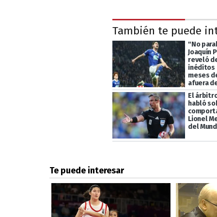
También te puede in
"No parab
Joaquín P
reveló d
inéditos 
meses d
afuera d
El árbitr
habló so
comport
Lionel Me
del Mund