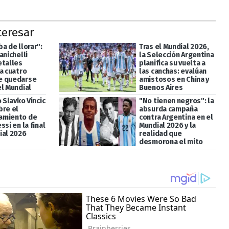
teresar
a de llorar":
Tras el Mundial 2026,
anichelli
la Selección Argentina
etalles
planifica su vuelta a
a cuatro
las canchas: evalúan
e quedarse
amistosos en China y
el Mundial
Buenos Aires
o Slavko Vincic
"No tienen negros": la
bre el
absurda campaña
amiento de
contra Argentina en el
ssi en la final
Mundial 2026 y la
ial 2026
realidad que
desmorona el mito