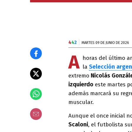
4
4
2
MARTES 09 DE JUNIO DE 2026
A
horas del último am
la
Selección argen
extremo
Nicolás Gonzále
izquierdo
este martes po
además marcará su regre
muscular.
Aunque el once inicial 
Scaloni
, el futbolista s