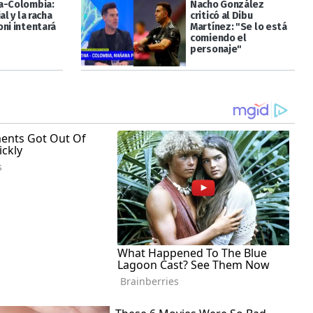
a-Colombia:
Nacho González
al y la racha
criticó al Dibu
oni intentará
Martínez: "Se lo está
comiendo el
personaje"