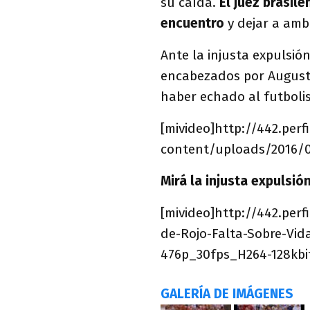
su caída.
El juez brasile
encuentro
y dejar a amb
Ante la injusta expulsió
encabezados por August
haber echado al futbolis
[mivideo]http://442.perf
content/uploads/2016/0
Mirá la injusta expulsió
[mivideo]http://442.per
de-Rojo-Falta-Sobre-Vid
476p_30fps_H264-128kbi
GALERÍA DE IMÁGENES