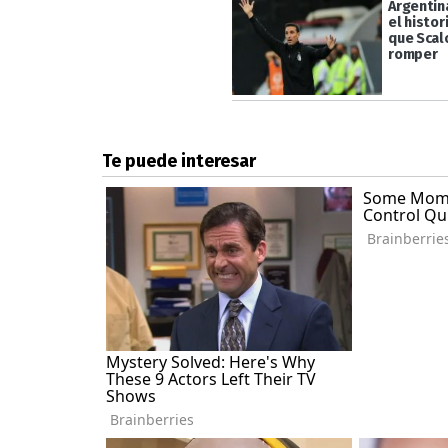
Argentin
el histori
que Scal
romper