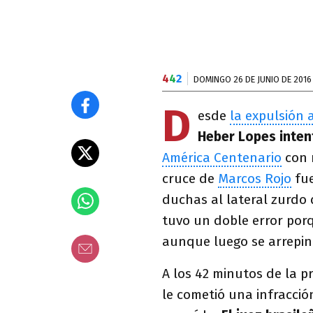
4
4
2
DOMINGO 26 DE JUNIO DE 2016
D
esde
la expulsión 
Heber Lopes inte
América Centenario
con m
cruce de
Marcos Rojo
fue
duchas al lateral zurdo 
tuvo un doble error porq
aunque luego se arrepint
A los 42 minutos de la 
le cometió una infracci