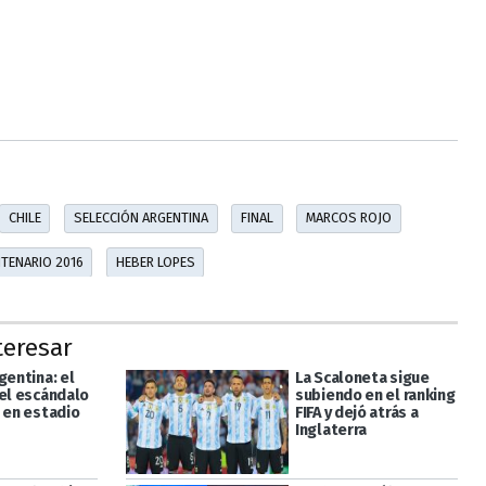
CHILE
SELECCIÓN ARGENTINA
FINAL
MARCOS ROJO
NTENARIO 2016
HEBER LOPES
teresar
gentina: el
La Scaloneta sigue
del escándalo
subiendo en el ranking
á en estadio
FIFA y dejó atrás a
Inglaterra