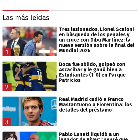
Las más leídas
Tres lesionados, Lionel Scaloni
en búsqueda de los penales y
un cruce con Dibu Martínez: la
nueva versión sobre la final del
Mundial 2026
1
Boca fue sólido, golpeó con
Ascacibar y le ganó bien a
Estudiantes (1-0) en Parque
Patricios
2
Real Madrid cedió a Franco
Mastantuono a Fiorentina: los
detalles del préstamo
3
Pablo Lunati liquidó a un
jugador de River: "pensé que