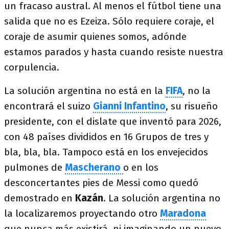
un fracaso austral. Al menos el fútbol tiene una
salida que no es Ezeiza. Sólo requiere coraje, el
coraje de asumir quienes somos, adónde
estamos parados y hasta cuando resiste nuestra
corpulencia.
La solución argentina no está en la
FIFA
, no la
encontrará el suizo
Gianni Infantino
, su risueño
presidente, con el dislate que inventó para 2026,
con 48 países divididos en 16 Grupos de tres y
bla, bla, bla. Tampoco está en los envejecidos
pulmones de
Mascherano
o en los
desconcertantes pies de Messi como quedó
demostrado en
Kazán
. La solución argentina no
la localizaremos proyectando otro
Maradona
que nunca más existirá, ni imaginando un nuevo