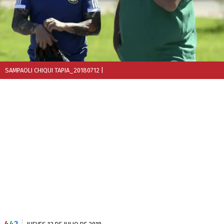
SAMPAOLI CHIQUI TAPIA_20180712
|
4
4
2