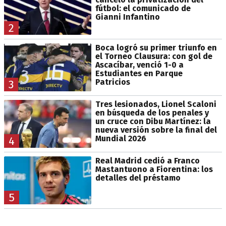
fútbol: el comunicado de
Gianni Infantino
2
Boca logró su primer triunfo en
el Torneo Clausura: con gol de
Ascacíbar, venció 1-0 a
Estudiantes en Parque
Patricios
3
Tres lesionados, Lionel Scaloni
en búsqueda de los penales y
un cruce con Dibu Martínez: la
nueva versión sobre la final del
Mundial 2026
4
Real Madrid cedió a Franco
Mastantuono a Fiorentina: los
detalles del préstamo
5