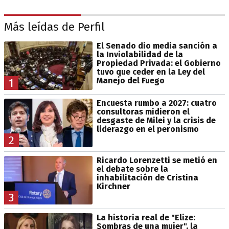
Más leídas de Perfil
El Senado dio media sanción a
la Inviolabilidad de la
Propiedad Privada: el Gobierno
tuvo que ceder en la Ley del
Manejo del Fuego
1
Encuesta rumbo a 2027: cuatro
consultoras midieron el
desgaste de Milei y la crisis de
liderazgo en el peronismo
2
Ricardo Lorenzetti se metió en
el debate sobre la
inhabilitación de Cristina
Kirchner
3
La historia real de "Elize:
Sombras de una mujer", la