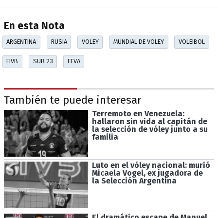
En esta Nota
ARGENTINA
RUSIA
VOLEY
MUNDIAL DE VOLEY
VOLEIBOL
FIVB
SUB 23
FEVA
También te puede interesar
Terremoto en Venezuela:
hallaron sin vida al capitán de
la selección de vóley junto a su
familia
Luto en el vóley nacional: murió
Micaela Vogel, ex jugadora de
la Selección Argentina
El dramático escape de Manuel