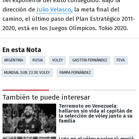
fiel exponente del éxito conseguido. Bajo la
dirección de
Julio Velasco
, la meta final del
camino, el último paso del Plan Estratégico 2011-
2020, está en los Juegos Olímpicos. Tokio 2020.
En esta Nota
ARGENTINA
RUSIA
VOLEY
GASTÓN FERNÁNDEZ
FEVA
MUNDIAL SUB 23 DE VOLEY
PAMPA FERNÁNDEZ
También te puede interesar
Terremoto en Venezuela:
hallaron sin vida al capitán de
la selección de vóley junto a su
familia
Luto en el vóley nacional: murió