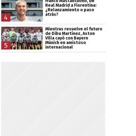
Franco Mastantuono, de
Real Madrid a Fiorentina:
¿Relanzamiento o paso
atrás?
4
Mientras resuelve el futuro
de Dibu Martínez, Aston
Villa cayó con Bayern
Múnich en amistoso
5
internacional