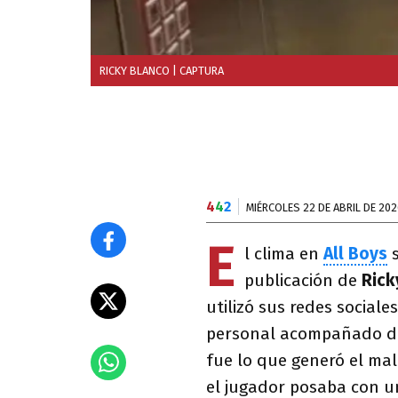
RICKY BLANCO
| CAPTURA
4
4
2
MIÉRCOLES 22 DE ABRIL DE 202
E
l clima en
All Boys
s
publicación de
Rick
utilizó sus redes social
personal acompañado de 
fue lo que generó el male
el jugador posaba con u