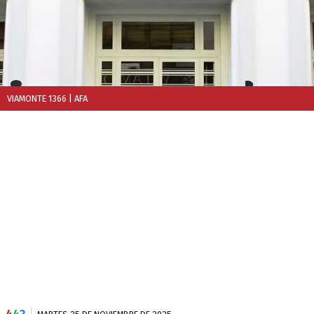
VIAMONTE 1366
| AFA
4
4
2