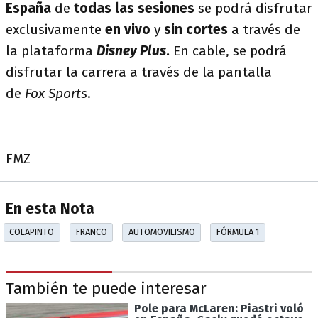
España
de
todas las sesiones
se podrá disfrutar
exclusivamente
en vivo
y
sin cortes
a través de
la plataforma
Disney Plus
.
En cable, se podrá
disfrutar la carrera a través de la pantalla
de
Fox Sports
.
FMZ
En esta Nota
COLAPINTO
FRANCO
AUTOMOVILISMO
FÓRMULA 1
También te puede interesar
Pole para McLaren: Piastri voló