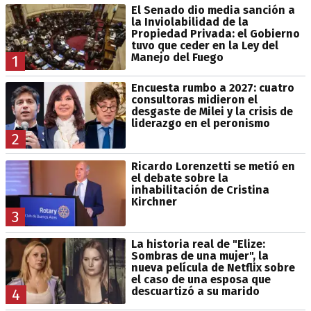
El Senado dio media sanción a
la Inviolabilidad de la
Propiedad Privada: el Gobierno
tuvo que ceder en la Ley del
Manejo del Fuego
1
Encuesta rumbo a 2027: cuatro
consultoras midieron el
desgaste de Milei y la crisis de
liderazgo en el peronismo
2
Ricardo Lorenzetti se metió en
el debate sobre la
inhabilitación de Cristina
Kirchner
3
La historia real de "Elize:
Sombras de una mujer", la
nueva película de Netflix sobre
el caso de una esposa que
descuartizó a su marido
4