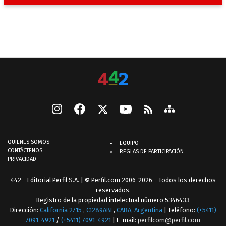
QUIENES SOMOS
EQUIPO
CONTÁCTENOS
REGLAS DE PARTICIPACIÓN
PRIVACIDAD
442 - Editorial Perfil S.A.
| © Perfil.com 2006-2026 - Todos los derechos
reservados.
Registro de la propiedad intelectual número 5346433
Dirección:
California 2715
,
C1289ABI
,
CABA, Argentina
| Teléfono:
(+5411)
7091-4921
/
(+5411) 7091-4921
| E-mail:
perfilcom@perfil.com