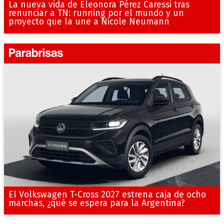
La nueva vida de Eleonora Pérez Caressi tras
renunciar a TN: running por el mundo y un
proyecto que la une a Nicole Neumann
El Volkswagen T-Cross 2027 estrena caja de ocho
marchas, ¿qué se espera para la Argentina?