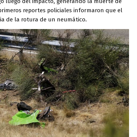
go luego del impacto, generando la muerte de
rimeros reportes policiales informaron que el
ia de la rotura de un neumático.