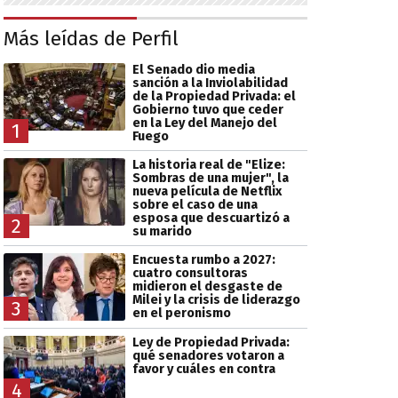
Más leídas de Perfil
El Senado dio media
sanción a la Inviolabilidad
de la Propiedad Privada: el
Gobierno tuvo que ceder
en la Ley del Manejo del
1
Fuego
La historia real de "Elize:
Sombras de una mujer", la
nueva película de Netflix
sobre el caso de una
esposa que descuartizó a
2
su marido
Encuesta rumbo a 2027:
cuatro consultoras
midieron el desgaste de
Milei y la crisis de liderazgo
3
en el peronismo
Ley de Propiedad Privada:
qué senadores votaron a
favor y cuáles en contra
4