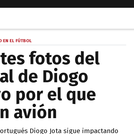
O EN EL FÚTBOL
tes fotos del
tal de Diogo
vo por el que
en avión
 portugués Diogo Jota sigue impactando