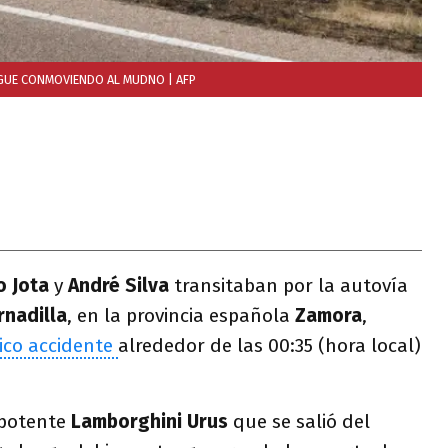
SIGUE CONMOVIENDO AL MUDNO
| AFP
o Jota
y
André Silva
transitaban por la autovía
rnadilla
, en la provincia española
Zamora
,
ico accidente
alrededor de las 00:35 (hora local)
 potente
Lamborghini Urus
que se salió del