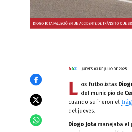
DIOGO JOTA FALLECIÓ EN UN ACCIDENTE DE TRÁNSITO QUE 
4
4
2
JUEVES 03 DE JULIO DE 2025
L
os futbolistas
Diog
del municipio de
Ce
cuando sufrieron el
trág
del jueves.
Diogo Jota
manejaba el