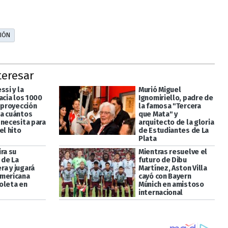
IÓN
teresar
ssi y la
Murió Miguel
acia los 1000
Ignomiriello, padre de
 proyección
la famosa "Tercera
a cuántos
que Mata" y
 necesita para
arquitecto de la gloria
el hito
de Estudiantes de La
Plata
ra su
Mientras resuelve el
de La
futuro de Dibu
a y jugará
Martínez, Aston Villa
mericana
cayó con Bayern
oleta en
Múnich en amistoso
internacional