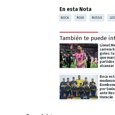
En esta Nota
BOCA
ROJO
RUSSO
LES
También te puede in
Lionel Me
carrera h
goles: la
que marc
partidos
alcanzar 
Boca esti
mudanza 
Bomboner
por Suda
ante Rec
Huracán