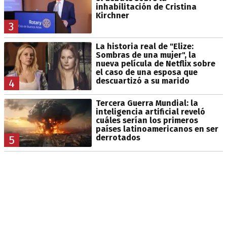
inhabilitación de Cristina
Kirchner
3
La historia real de "Elize:
Sombras de una mujer", la
nueva película de Netflix sobre
el caso de una esposa que
descuartizó a su marido
4
Tercera Guerra Mundial: la
inteligencia artificial reveló
cuáles serían los primeros
países latinoamericanos en ser
derrotados
5