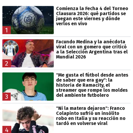
Comienza la Fecha 4 del Torneo
Clausura 2026: qué partidos se
juegan este viernes y dónde
verlos en vivo
1
Facundo Medina y la anécdota
viral con un gomero que criticó
a la Selección Argentina tras el
Mundial 2026
2
"Me gusta el fútbol desde antes
de saber que era gay": la
historia de Ramacity, el
streamer que rompe los moldes
del ambiente futbolero
3
"Ni la matera dejaron": Franco
Colapinto sufrió un insólito
robo en Italia y su reacción no
tardó en volverse viral
4