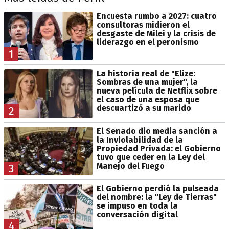
Encuesta rumbo a 2027: cuatro
consultoras midieron el
desgaste de Milei y la crisis de
liderazgo en el peronismo
1
La historia real de "Elize:
Sombras de una mujer", la
nueva película de Netflix sobre
el caso de una esposa que
descuartizó a su marido
2
El Senado dio media sanción a
la Inviolabilidad de la
Propiedad Privada: el Gobierno
tuvo que ceder en la Ley del
Manejo del Fuego
3
El Gobierno perdió la pulseada
del nombre: la "Ley de Tierras"
se impuso en toda la
conversación digital
4