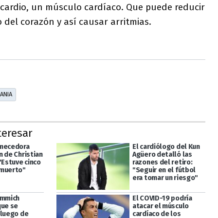
ocardio, un músculo cardíaco. Que puede reducir
del corazón y así causar arritmias.
ANIA
teresar
emecedora
El cardiólogo del Kun
n de Christian
Agüero detalló las
"Estuve cinco
razones del retiro:
 muerto"
"Seguir en el fútbol
era tomar un riesgo"
immich
El COVID-19 podría
que se
atacar el músculo
 luego de
cardíaco de los