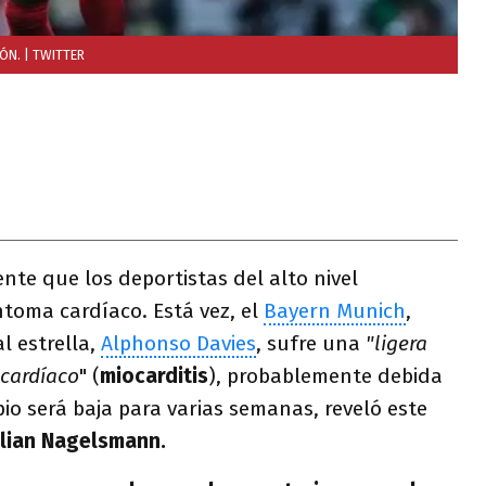
ÓN.
| TWITTER
ente que los deportistas del alto nivel
toma cardíaco. Está vez, el
Bayern Munich
,
l estrella,
Alphonso Davies
, sufre una
"ligera
 cardíaco
" (
miocarditis
), probablemente debida
ipio será baja para varias semanas, reveló este
ulian Nagelsmann.