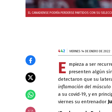
EL CANADIENSE PODRÍA PERDERSE PARTIDOS CON SU SELECCI
4
4
2
VIERNES 14 DE ENERO DE 2022
E
mpieza a ser recurr
presenten algún sín
detectaron que su latera
inflamación del músculo
a su covid-19, y en princ
viernes su entrenador
J