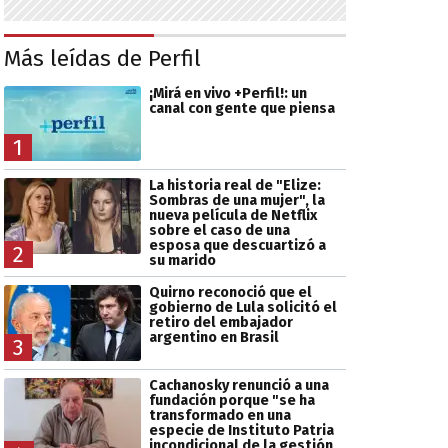
Más leídas de Perfil
¡Mirá en vivo +Perfil!: un
canal con gente que piensa
1
La historia real de "Elize:
Sombras de una mujer", la
nueva película de Netflix
sobre el caso de una
esposa que descuartizó a
2
su marido
Quirno reconoció que el
gobierno de Lula solicitó el
retiro del embajador
argentino en Brasil
3
Cachanosky renunció a una
fundación porque "se ha
transformado en una
especie de Instituto Patria
incondicional de la gestión