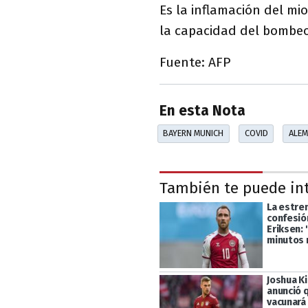
Es la inflamación del mi
la capacidad del bombeo 
Fuente: AFP
En esta Nota
BAYERN MUNICH
COVID
ALEM
También te puede in
La estr
confesió
Eriksen: 
minutos
Joshua K
anunció 
vacunará