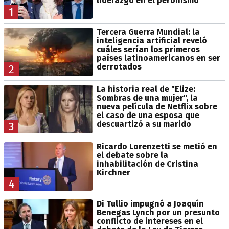
liderazgo en el peronismo
1
Tercera Guerra Mundial: la
inteligencia artificial reveló
cuáles serían los primeros
países latinoamericanos en ser
derrotados
2
La historia real de "Elize:
Sombras de una mujer", la
nueva película de Netflix sobre
el caso de una esposa que
descuartizó a su marido
3
Ricardo Lorenzetti se metió en
el debate sobre la
inhabilitación de Cristina
Kirchner
4
Di Tullio impugnó a Joaquín
Benegas Lynch por un presunto
conflicto de intereses en el