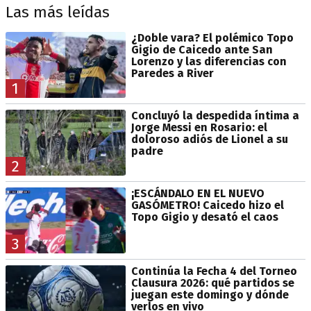
Las más leídas
¿Doble vara? El polémico Topo
Gigio de Caicedo ante San
Lorenzo y las diferencias con
Paredes a River
1
Concluyó la despedida íntima a
Jorge Messi en Rosario: el
doloroso adiós de Lionel a su
padre
2
¡ESCÁNDALO EN EL NUEVO
GASÓMETRO! Caicedo hizo el
Topo Gigio y desató el caos
3
Continúa la Fecha 4 del Torneo
Clausura 2026: qué partidos se
juegan este domingo y dónde
verlos en vivo