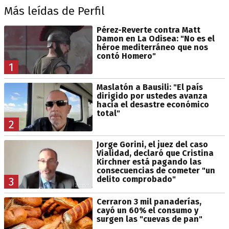
Más leídas de Perfil
Pérez-Reverte contra Matt
Damon en La Odisea: "No es el
héroe mediterráneo que nos
contó Homero"
1
Maslatón a Bausili: "El país
dirigido por ustedes avanza
hacia el desastre económico
total"
2
Jorge Gorini, el juez del caso
Vialidad, declaró que Cristina
Kirchner está pagando las
consecuencias de cometer "un
delito comprobado"
3
Cerraron 3 mil panaderías,
cayó un 60% el consumo y
surgen las "cuevas de pan"