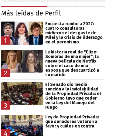
Más leídas de Perfil
Encuesta rumbo a 2027:
cuatro consultoras
midieron el desgaste de
Milei y la crisis de liderazgo
1
en el peronismo
La historia real de "Elize:
Sombras de una mujer", la
nueva película de Netflix
sobre el caso de una
esposa que descuartizó a
2
su marido
El Senado dio media
sanción a la Inviolabilidad
de la Propiedad Privada: el
Gobierno tuvo que ceder
en la Ley del Manejo del
3
Fuego
Ley de Propiedad Privada:
qué senadores votaron a
favor y cuáles en contra
4