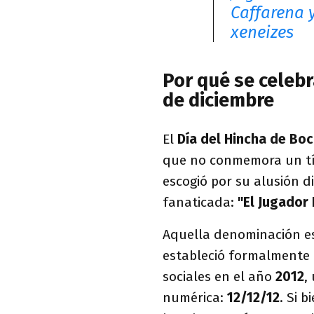
Caffarena y
xeneizes
Por qué se celebr
de diciembre
El
Día del Hincha de Bo
que no conmemora un tít
escogió por su alusión d
fanaticada:
"El Jugador
Aquella denominación es 
estableció formalmente p
sociales en el año
2012
,
numérica:
12/12/12
. Si b