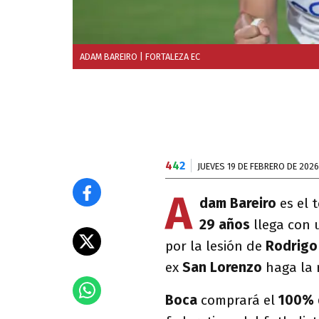
ADAM BAREIRO
| FORTALEZA EC
4
4
2
JUEVES 19 DE FEBRERO DE 2026
A
dam Bareiro
es el 
29 años
llega con
por la lesión de
Rodrigo
ex
San Lorenzo
haga la r
Boca
comprará el
100% 