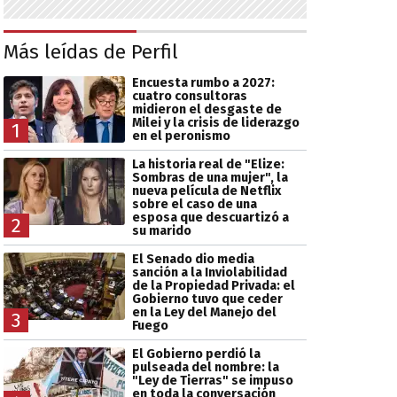
Más leídas de Perfil
Encuesta rumbo a 2027:
cuatro consultoras
midieron el desgaste de
Milei y la crisis de liderazgo
1
en el peronismo
La historia real de "Elize:
Sombras de una mujer", la
nueva película de Netflix
sobre el caso de una
esposa que descuartizó a
2
su marido
El Senado dio media
sanción a la Inviolabilidad
de la Propiedad Privada: el
Gobierno tuvo que ceder
en la Ley del Manejo del
3
Fuego
El Gobierno perdió la
pulseada del nombre: la
"Ley de Tierras" se impuso
en toda la conversación