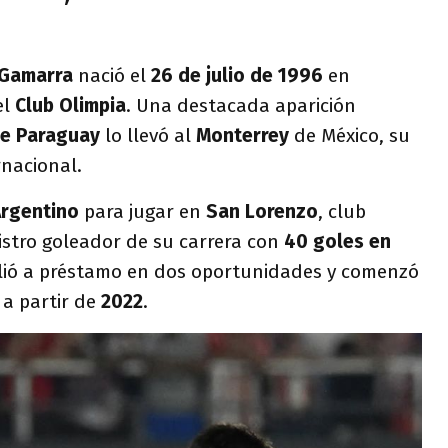
 Gamarra
nació el
26 de julio de 1996
en
el
Club Olimpia
. Una destacada aparición
de Paraguay
lo llevó al
Monterrey
de México, su
rnacional.
Argentino
para jugar en
San Lorenzo
, club
istro goleador de su carrera con
40 goles en
lió a préstamo en dos oportunidades y comenzó
a partir de
2022
.