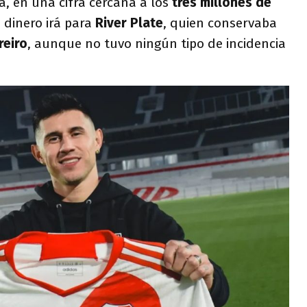
ta, en una cifra cercana a los
tres millones de
e dinero irá para
River Plate
, quien conservaba
reiro
, aunque no tuvo ningún tipo de incidencia