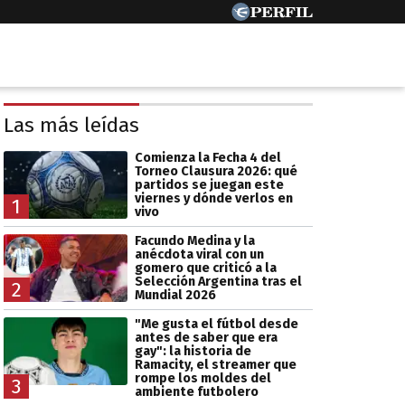
Las más leídas
Comienza la Fecha 4 del
Torneo Clausura 2026: qué
partidos se juegan este
viernes y dónde verlos en
1
vivo
Facundo Medina y la
anécdota viral con un
gomero que criticó a la
Selección Argentina tras el
2
Mundial 2026
"Me gusta el fútbol desde
antes de saber que era
gay": la historia de
Ramacity, el streamer que
rompe los moldes del
3
ambiente futbolero