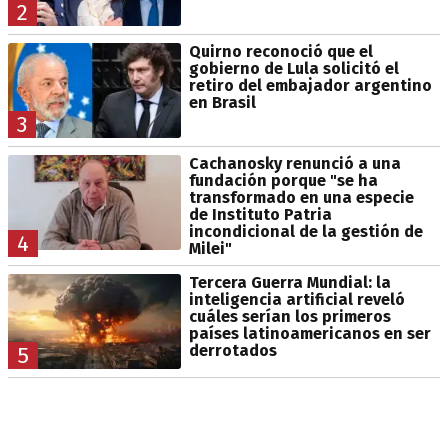
2
Quirno reconoció que el
gobierno de Lula solicitó el
retiro del embajador argentino
en Brasil
3
Cachanosky renunció a una
fundación porque "se ha
transformado en una especie
de Instituto Patria
incondicional de la gestión de
4
Milei"
Tercera Guerra Mundial: la
inteligencia artificial reveló
cuáles serían los primeros
países latinoamericanos en ser
derrotados
5