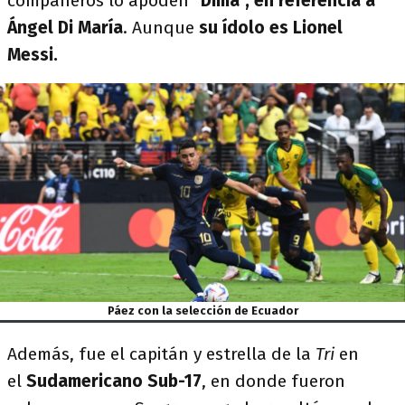
compañeros lo apoden
"Dima", en referencia a
Ángel Di María
. Aunque
su ídolo es Lionel
Messi.
Páez con la selección de Ecuador
Además, fue el capitán y estrella de la
Tri
en
el
Sudamericano Sub-17
, en donde fueron