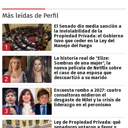
Más leídas de Perfil
El Senado dio media sanción a
la Inviolabilidad de la
Propiedad Privada: el Gobierno
tuvo que ceder en la Ley del
Manejo del Fuego
1
La historia real de "Elize:
Sombras de una mujer", la
nueva película de Netflix sobre
el caso de una esposa que
descuartizó a su marido
2
Encuesta rumbo a 2027: cuatro
consultoras midieron el
desgaste de Milei y la crisis de
liderazgo en el peronismo
3
Ley de Propiedad Privada: qué
senadores votaron a favor y