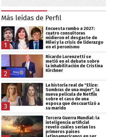
Más leídas de Perfil
Encuesta rumbo a 2027:
cuatro consultoras
midieron el desgaste de
Milei y la crisis de liderazgo
1
en el peronismo
Ricardo Lorenzetti se
metió en el debate sobre
la inhabilitación de Cristina
Kirchner
2
La historia real de "Elize:
Sombras de una mujer", la
nueva película de Netflix
sobre el caso de una
esposa que descuartizó a
3
su marido
Tercera Guerra Mundial: la
inteligencia artificial
reveló cuáles serían los
primeros países
latinoamericanos en ser