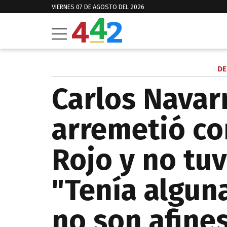
VIERNES 07 DE AGOSTO DEL 2026
DE
Carlos Navar
arremetió co
Rojo y no tu
"Tenía algun
no son afines