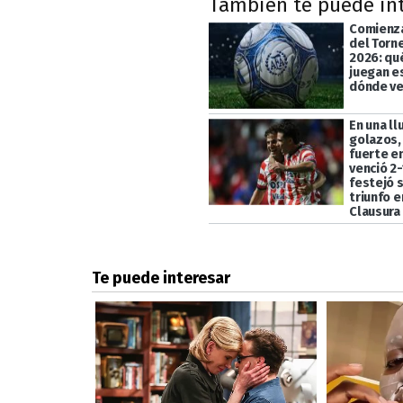
También te puede in
Comienza
del Torn
2026: qu
juegan e
dónde ve
En una ll
golazos,
fuerte en
venció 2-
festejó 
triunfo e
Clausura