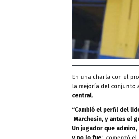
En una charla con el p
la mejoría del conjunto a
central.
“Cambió el perfil del li
Marchesín, y antes el g
Un jugador que admiro, 
y no lo fue
", comenzó el