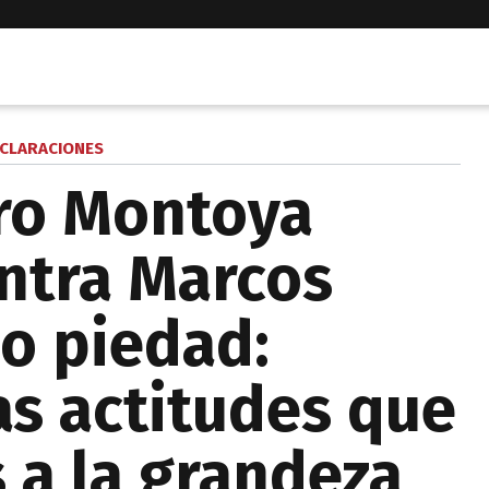
CLARACIONES
ro Montoya
ntra Marcos
vo piedad:
as actitudes que
 a la grandeza