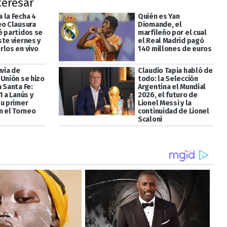
teresar
 la Fecha 4
Quién es Yan
eo Clausura
Diomande, el
é partidos se
marfileño por el cual
ste viernes y
el Real Madrid pagó
rlos en vivo
140 millones de euros
uvia de
Claudio Tapia habló de
 Unión se hizo
todo: la Selección
 Santa Fe:
Argentina el Mundial
1 a Lanús y
2026, el futuro de
su primer
Lionel Messi y la
n el Torneo
continuidad de Lionel
Scaloni