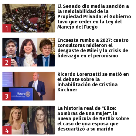
El Senado dio media sanción a
la Inviolabilidad de la
Propiedad Privada: el Gobierno
tuvo que ceder en la Ley del
Manejo del Fuego
1
Encuesta rumbo a 2027: cuatro
consultoras midieron el
desgaste de Milei y la crisis de
liderazgo en el peronismo
2
Ricardo Lorenzetti se metió en
el debate sobre la
inhabilitación de Cristina
Kirchner
3
La historia real de "Elize:
Sombras de una mujer", la
nueva película de Netflix sobre
el caso de una esposa que
descuartizó a su marido
4