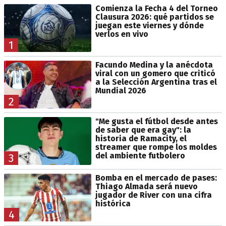
Comienza la Fecha 4 del Torneo
Clausura 2026: qué partidos se
juegan este viernes y dónde
verlos en vivo
1
Facundo Medina y la anécdota
viral con un gomero que criticó
a la Selección Argentina tras el
Mundial 2026
2
"Me gusta el fútbol desde antes
de saber que era gay": la
historia de Ramacity, el
streamer que rompe los moldes
del ambiente futbolero
3
Bomba en el mercado de pases:
Thiago Almada será nuevo
jugador de River con una cifra
histórica
4