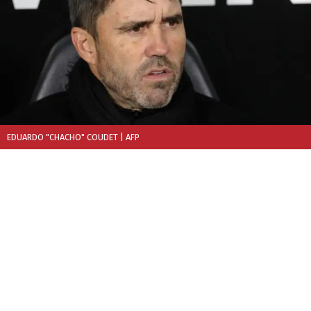
EDUARDO "CHACHO" COUDET
| AFP